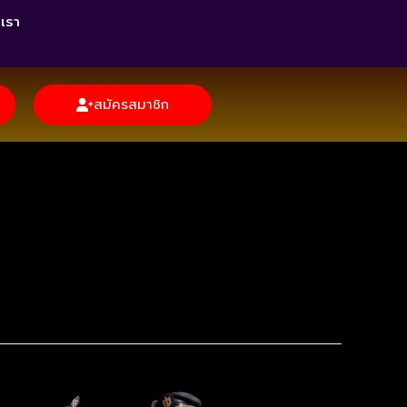
เรา
สมัครสมาชิก
ufa