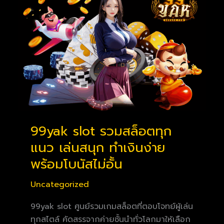
slot
รวม
สล็อต
ทุก
แนว
เล่น
สนุก
ทำ
เงิน
ง่าย
99yak slot รวมสล็อตทุก
พร้อม
แนว เล่นสนุก ทำเงินง่าย
โบนัส
พร้อมโบนัสไม่อั้น
ไม่
อั้น
Uncategorized
99yak slot ศูนย์รวมเกมสล็อตที่ตอบโจทย์ผู้เล่น
ทุกสไตล์ คัดสรรจากค่ายชั้นนำทั่วโลกมาให้เลือก