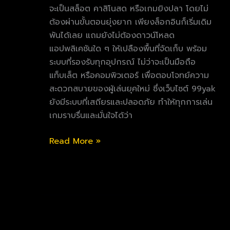
จะเป็นสล็อต คาสิโนสด หรือเกมยิงปลา โดยไม่
ต้องผ่านขั้นตอนยุ่งยาก เพียงล็อกอินก็เริ่มเดิม
พันได้เลย แถมยังไม่ต้องดาวน์โหลด
แอปพลิเคชันใด ๆ ให้เปลืองพื้นที่จัดเก็บ พร้อม
ระบบที่รองรับทุกอุปกรณ์ ไม่ว่าจะเป็นมือถือ
แท็บเล็ต หรือคอมพิวเตอร์ เพื่อตอบโจทย์ความ
สะดวกสบายของผู้เล่นยุคใหม่ ซึ่งเว็บไซต์ 99yak
ยังมีระบบที่เสถียรและปลอดภัย ทำให้ทุกการเล่น
เกมราบรื่นและมั่นใจได้ว่า
Read More »