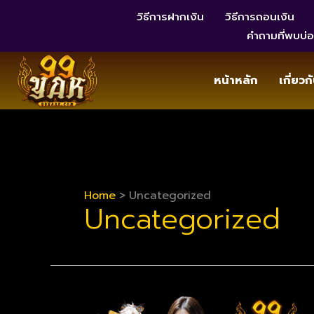
Skip
วิธีการฝากเงิน
วิธีการถอนเงิน
to
คำถามที่พบบ่
content
หน้าหลัก
เกี่ยวก
Home
Uncategorized
Uncategorized
yak