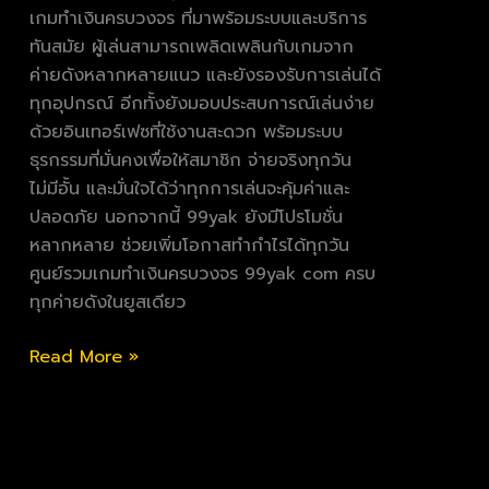
เกมทำเงินครบวงจร ที่มาพร้อมระบบและบริการ
ทันสมัย ผู้เล่นสามารถเพลิดเพลินกับเกมจาก
ค่ายดังหลากหลายแนว และยังรองรับการเล่นได้
ทุกอุปกรณ์ อีกทั้งยังมอบประสบการณ์เล่นง่าย
ด้วยอินเทอร์เฟซที่ใช้งานสะดวก พร้อมระบบ
ธุรกรรมที่มั่นคงเพื่อให้สมาชิก จ่ายจริงทุกวัน
ไม่มีอั้น และมั่นใจได้ว่าทุกการเล่นจะคุ้มค่าและ
ปลอดภัย นอกจากนี้ 99yak ยังมีโปรโมชั่น
หลากหลาย ช่วยเพิ่มโอกาสทำกำไรได้ทุกวัน
ศูนย์รวมเกมทำเงินครบวงจร 99yak com ครบ
ทุกค่ายดังในยูสเดียว
Read More »