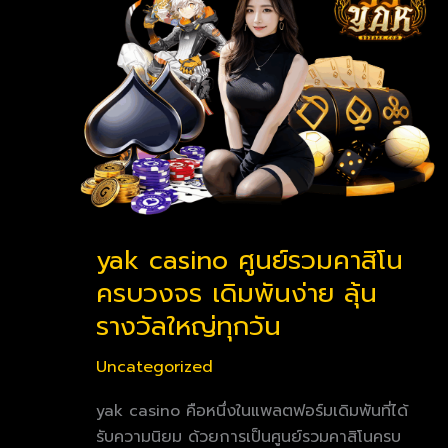
casino
ศูนย์
รวม
คา
สิ
โน
ครบ
วงจร
เดิม
พัน
yak casino ศูนย์รวมคาสิโน
ง่าย
ครบวงจร เดิมพันง่าย ลุ้น
ลุ้น
รางวัลใหญ่ทุกวัน
รางวัล
ใหญ่
Uncategorized
ทุก
วัน
yak casino คือหนึ่งในแพลตฟอร์มเดิมพันที่ได้
รับความนิยม ด้วยการเป็นศูนย์รวมคาสิโนครบ