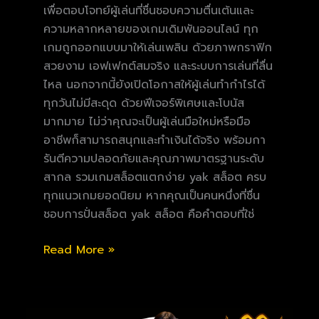
เพื่อตอบโจทย์ผู้เล่นที่ชื่นชอบความตื่นเต้นและ
ความหลากหลายของเกมเดิมพันออนไลน์ ทุก
เกมถูกออกแบบมาให้เล่นเพลิน ด้วยภาพกราฟิก
สวยงาม เอฟเฟกต์สมจริง และระบบการเล่นที่ลื่น
ไหล นอกจากนี้ยังเปิดโอกาสให้ผู้เล่นทำกำไรได้
ทุกวันไม่มีสะดุด ด้วยฟีเจอร์พิเศษและโบนัส
มากมาย ไม่ว่าคุณจะเป็นผู้เล่นมือใหม่หรือมือ
อาชีพก็สามารถสนุกและทำเงินได้จริง พร้อมกา
รันตีความปลอดภัยและคุณภาพมาตรฐานระดับ
สากล รวมเกมสล็อตแตกง่าย yak สล็อต ครบ
ทุกแนวเกมยอดนิยม หากคุณเป็นคนหนึ่งที่ชื่น
ชอบการปั่นสล็อต yak สล็อต คือคำตอบที่ใช่
Read More »
สบาย